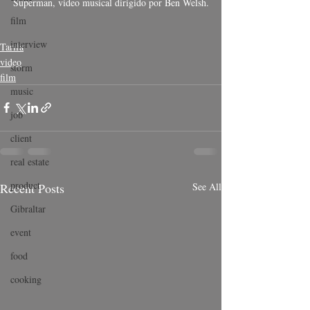
Superman, video musical dirigido por Ben Welsh.
film
interview
Tarifa
video
storm
film
music
job
client
real estate
product
Recent Posts
See All
Gibraltar
event
food
cooking