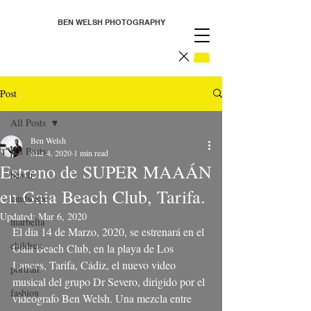
BEN WELSH PHOTOGRAPHY
Post
All Posts
Ben Welsh
All Posts
Mar 4, 2020
1 min read
Estreno de SUPER MAAÁN
beach
en Gaia Beach Club, Tarifa.
landscape
Updated:
Mar 6, 2020
marbella
El dia 14 de Marzo, 2020, se estrenará en el 
children
Gaia Beach Club, en la playa de Los 
Lances, Tarifa, Cádiz, el nuevo video 
portrait
musical del grupo Dr Severo, dirigido por el 
fashion
videógrafo Ben Welsh. Una mezcla entre 