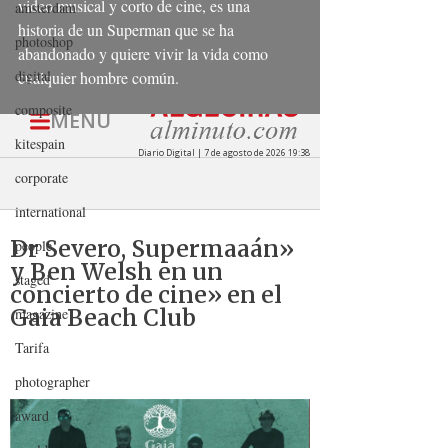
video musical y corto de cine, es una 
amsterdam
historia de un Superman que se ha 
photoshop
abandonado y quiere vivir la vida como 
digital
cualquier hombre común.
composite
kitespain
corporate
international
people
staged
magazine
Tarifa
photographer
award