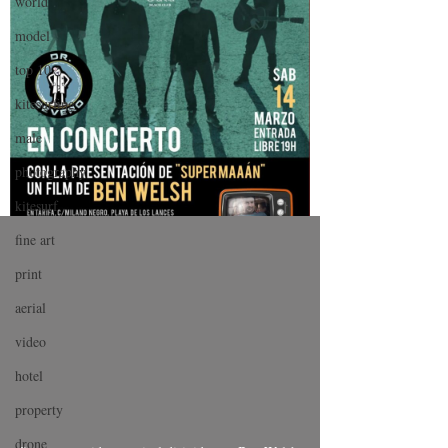
world
model
top 10
kitesurfing
male
photography
kitesurf
fine art
print
aerial
video
hotel
property
drone