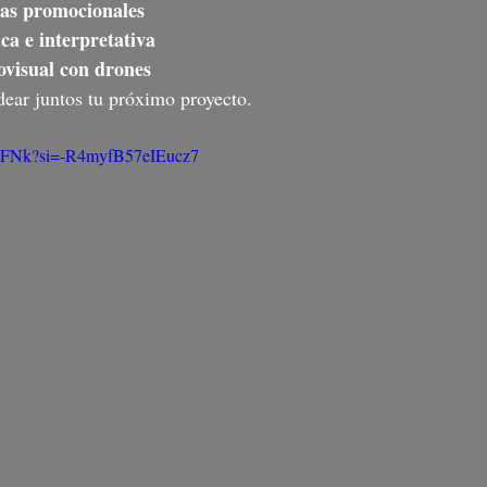
zas promocionales
ica e interpretativa
ovisual con drones
idear juntos tu próximo proyecto.
jUeFNk?si=-R4myfB57eIEucz7