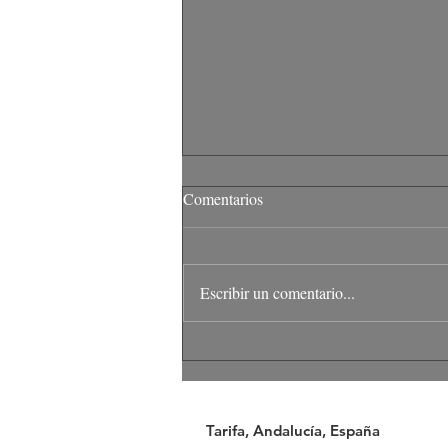
Comentarios
Escribir un comentario...
Una boda inglesa relajada en el
sur de España
Tarifa, Andalucía, España