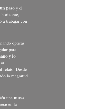
 un paso
 y el 
 horizonte, 
 a trabajar con 
inando ópticas 
gular para 
ano y lo 
usa.
l relato. Desde 
ando la magnitud 
musa 
ién una 
rece en la 