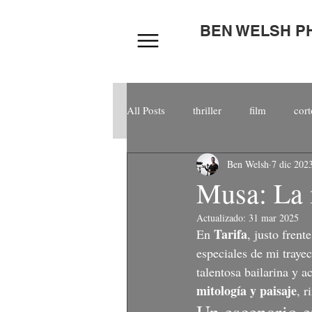
BEN WELSH 
All Posts
thriller
film
cort
Ben Welsh
7 dic 202
Fotografía de moda
Musa: La 
Actualizado:
31 mar 2025
Tarifa
En 
, justo frent
especiales de mi traye
talentosa bailarina y a
mitología y paisaje
, 
Un escenario e