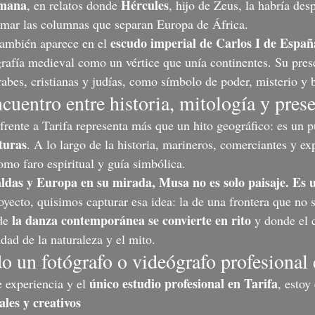
omana
Hércules
, en relatos donde 
, hijo de Zeus, la habría des
rmar las columnas que separan Europa de África.
escudo imperial de Carlos I de Españ
ambién aparece en el 
ografía medieval como un vértice que unía continentes. Su pres
abes, cristianas y judías, como símbolo de poder, misterio y b
cuentro entre historia, mitología y pres
rente a Tarifa representa más que un hito geográfico: es un 
turas
. A lo largo de la historia, marineros, comerciantes y ex
omo faro espiritual y guía simbólica.
aldas y Europa en su mirada, Musa no es solo paisaje. Es 
oyecto, quisimos capturar esa idea: la de una frontera que no 
la danza contemporánea se convierte en rito
de 
 y donde el
idad de la naturaleza y el mito.
o un fotógrafo o videógrafo profesional 
único estudio profesional en Tarifa
experiencia y el 
, estoy
ales y creativos