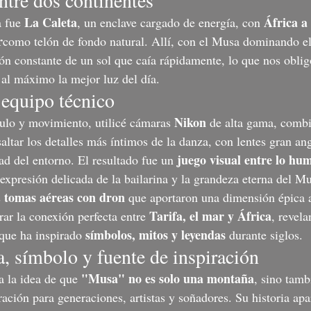
La Caleta
África a
 fue 
, un enclave cargado de energía, con 
r
como telón de fondo natural. Allí, con el Musa dominando el
ón constante de un sol que caía rápidamente, lo que nos obligó
 al máximo la mejor luz del día.
 equipo técnico
Nikon
ulo y movimiento, utilicé cámaras 
 de alta gama, comb
saltar los detalles más íntimos de la danza, con lentes gran an
juego visual entre lo hum
ad del entorno. El resultado fue un 
a expresión delicada de la bailarina y la grandeza eterna del M
tomas aéreas con dron
 
 que aportaron una dimensión épica a
Tarifa, el mar y África
ar la conexión perfecta entre 
, revel
símbolos, mitos y leyendas
 que ha inspirado 
 durante siglos.
 símbolo y fuente de inspiración
"Musa" no es solo una montaña
a la idea de que 
, sino tamb
ración para generaciones, artistas y soñadores. Su historia apa