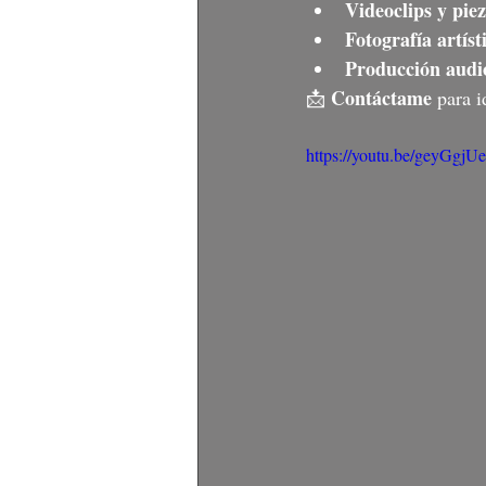
Videoclips y pie
Fotografía artíst
Producción audi
Contáctame
📩 
 para 
https://youtu.be/geyGg