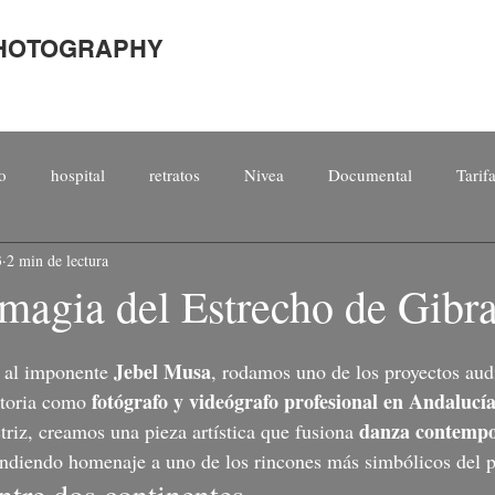
PHOTOGRAPHY
o
hospital
retratos
Nivea
Documental
Tarif
3
2 min de lectura
magia del Estrecho de Gibra
Jebel Musa
e al imponente 
, rodamos uno de los proyectos aud
fotógrafo y videógrafo profesional en Andalucí
ctoria como 
danza contempor
ctriz, creamos una pieza artística que fusiona 
rindiendo homenaje a uno de los rincones más simbólicos del p
ntre dos continentes