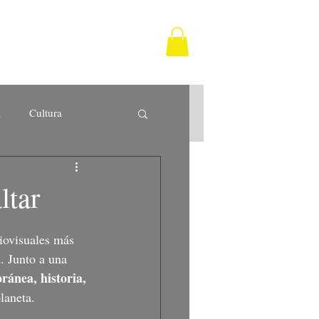
a
Cultura
ltar
iovisuales más 
a
. Junto a una 
ánea, historia, 
laneta.