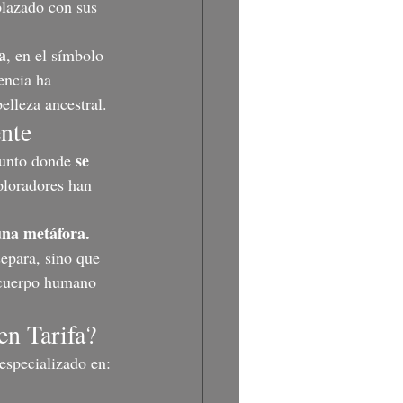
plazado con sus 
a
, en el símbolo 
encia ha 
elleza ancestral.
ente
se 
punto donde 
ploradores han 
una metáfora.
separa, sino que 
 cuerpo humano 
en Tarifa?
 especializado en: