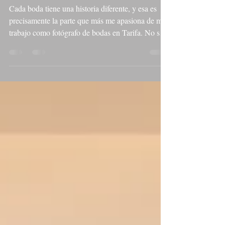
el sur de España
Cada boda tiene una historia diferente, y esa es
precisamente la parte que más me apasiona de mi
trabajo como fotógrafo de bodas en Tarifa. No se
trata solo de hacer fotografías bonitas, sino de
contar una historia real, llena de emociones,
personas y momentos irrepetibles. Sophie y
William viajaron desde Inglaterra junto a sus
familiares y amigos para celebrar una preciosa
boda de destino en España. Eligieron el sur de
Andalucía por su clima, su luz y la tranquilidad
que ofr