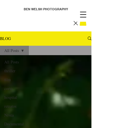
BEN WELSH PHOTOGRAPHY
BLOG
All Posts
All Posts
thriller
film
corto
hospital
retratos
Nivea
Documental