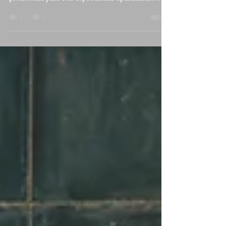
Fotografía de inmobiliaria.
Hace unos días tuve el placer de realizar una
nueva sesión de fotografía inmobiliaria y vídeo
profesional para este espectacular apartamento
turístico de diseño situado en Tarifa, Cádiz, en
plena Costa de la Luz. Este tipo de proyectos
representan perfectamente el tipo de trabajo en el
que llevo años especializándome como fotógrafo
profesional de interiores, arquitectura y
alojamientos turísticos en el sur de España. Desde
el primer momento, este apartamento destacaba
por su