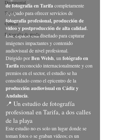
Documental
de fotografía en Tarifa
 completamente 
equipado para ofrecer servicios de 
Tarifa
fotografía profesional, producción de 
Cultura
video y postproducción de alta calidad
. 
Fotografía de moda
Este espacio está diseñado para capturar 
imágenes impactantes y contenido 
audiovisual de nivel profesional.
Ben Welsh
fotógrafo en 
Dirigido por 
, un 
Tarifa
 reconocido internacionalmente y con 
premios en el sector, el estudio se ha 
consolidado como el epicentro de la 
producción audiovisual en Cádiz y 
Andalucía
.
📍 Un estudio de fotografía 
profesional en Tarifa, a dos calles 
de la playa
Este estudio no es solo un lugar donde se 
toman fotos o se graban vídeos; es un 